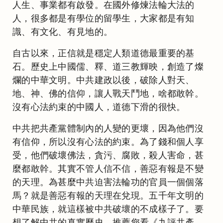
人生、事業都有啟發。在國外修煉法輪大法的
人，很多都是有學位的留學生，大家都是有知
識、有文化、有見地的。
自古以來，正信就是穩定人類道德最重要的基
石。歷史上中國儒、釋、道三教輝映，創造了燦
爛的中華文明。中共建政以後，破除人對天、
地、神、佛的信仰，讓人戰天鬥地，啥都敢幹。
沒有心法約束的中國人，道德下滑的很快。
中共把共產黨體制內的人變的更壞，因為他們沒
有信仰，所以沒有心法的約束。為了錢和個人享
受，他們破壞佛法，貪污、腐敗，殺人害命，甚
麼都敢幹。其實不管人信不信，善惡有報是不變
的天理。為甚麼中共迫害法輪功的官員一個個落
馬？就是善惡有報的天理在兌現。五千年文明的
中華民族，就這樣被中共破壞的不成樣子了。要
想了解中共的真實歷史，推薦您看《九評共產