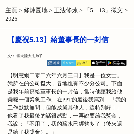
主頁
>
修煉園地
>
正法修煉
>
「5﹒13」徵文
>
2026
【慶祝5.13】給董事長的一封信
文: 中國大陸大法弟子
【明慧網二零二六年六月三日】我是一位女士。
我所在的公司挺大，各地也有不少分公司。下面
是我年前寫給董事長的一封信，當時他讓我給他
彙報一個緊急工作。在PPT的最後我寫到：「我的
工作默默無聞，但能成就其他人，這特別好！」
他看了我最後的話很感動，一再說要給我獎金，
我說：「不用了，我的薪水已經夠多了（後來還
是給了我獎金）。」