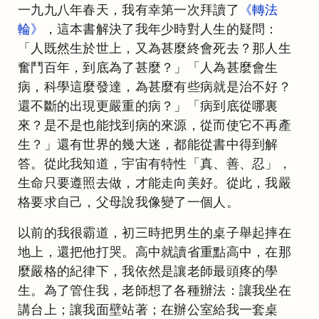
一九九八年春天，我有幸第一次拜讀了
《轉法
輪》
，這本書解決了我年少時對人生的疑問：
「人既然生於世上，又為甚麼終會死去？那人生
奮鬥百年，到底為了甚麼？」「人為甚麼會生
病，科學這麼發達，為甚麼有些病就是治不好？
還不斷的出現更嚴重的病？」「病到底從哪裏
來？是不是也能找到病的來源，從而使它不再產
生？」還有世界的幾大迷，都能從書中得到解
答。從此我知道，宇宙有特性「真、善、忍」，
生命只要遵照去做，才能走向美好。從此，我嚴
格要求自己，父母說我像變了一個人。
以前的我很霸道，初三時把男生的桌子舉起摔在
地上，還把他打哭。高中就讀省重點高中，在那
麼嚴格的紀律下，我依然是讓老師最頭疼的學
生。為了管住我，老師想了各種辦法：讓我坐在
講台上；讓我面壁站著；在辦公室給我一套桌