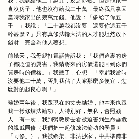
我，我就給他二十萬元，反之亦然。但是他家一
直沒房子，他也沒有給我二十萬，最終我只拿回
當時我家出的幾萬元錢。他說：「多給了你五
千。」我說：「二十萬我都沒要，還要你這五千
幹甚麼？」只有真修法輪大法的人才能坦然放下
錢財，完全為他人著想。
前幾天，我母親打電話告訴我：「我們這裏的房
子都貶值的厲害，我猜將來的房價還能回到你們
買房時的價格。」我聽了，心想：「幸虧我當時
沒要他二十萬，否則我佔了人家那麼多便宜，怎
麼對的起良心啊！」
離婚兩年後，我跟現在的丈夫結婚，他本來也跟
我一樣修煉法輪功，人特別好，無私，會照顧
人。有一次，我到勞教所去看被迫害到生命垂危
的親戚同修（我們把一起修煉法輪功的學員叫
「同修」），我被綁架、非法抄家，中共準備非