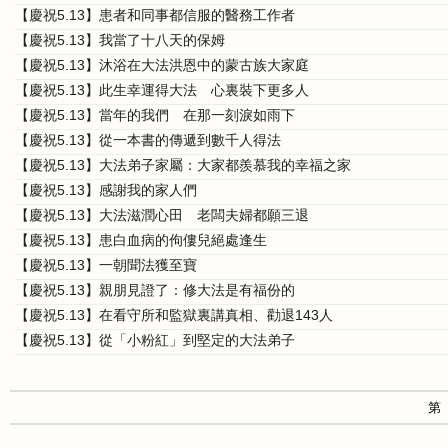
【慶祝5.13】患者和同事都信服的醫務工作者
【慶祝5.13】我當了十八天的保姆
【慶祝5.13】沐浴在大法洪恩中的蒙古族大家庭
【慶祝5.13】此生幸運得大法 心裏裝下更多人
【慶祝5.13】當年的我們 在那一刻淚如雨下
【慶祝5.13】從一本書的傳遞到數千人得法
【慶祝5.13】大法弟子家屬：大家都羨慕我的幸福之家
【慶祝5.13】感謝我的家人們
【慶祝5.13】大法滋潤心田 老闆夫婦都願三退
【慶祝5.13】患白血病的佝僂兒絕處逢生
【慶祝5.13】一朝聞法獲至寶
【慶祝5.13】親朋見證了：修大法是有福份的
【慶祝5.13】在看守所和監獄裏講真相、勸退143人
【慶祝5.13】從「小粉紅」到堅定的大法弟子
第