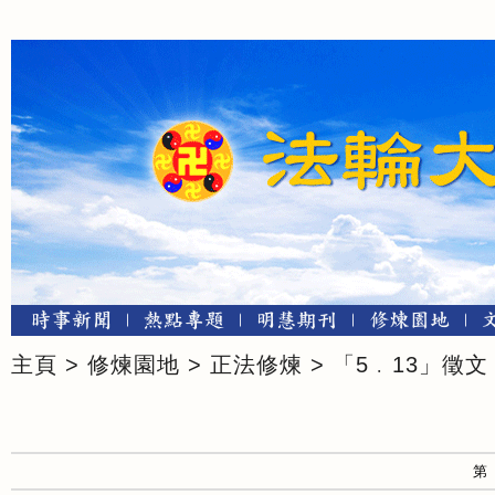
主頁
>
修煉園地
>
正法修煉
>
「5﹒13」徵文
第