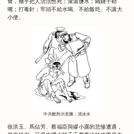
食，幾乎把人活活憋死；灌濃鹽水；鐵鏈子勒
嘴；打毒針；牢頭不給水喝、不給飯吃、不讓大
小便。
中共酷刑示意圖：澆冰水
徐洪玉、馬佔芳、蔡福臣與繆小露的悲慘遭遇，