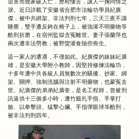
迫害而致家破人亡，歷程悽苦，讓人一掬同情之
淚。近日詳載了安徽省合肥市法輪功學員紀廣
傑，被中共綁架、非法判刑七年，三天三夜不讓
睡覺，雙手遭反銬在椅子上，被強灌不明藥物等
酷刑折磨，在宿州監獄含冤離世。妻子張蘭萍也
兩次遭非法勞教，被野蠻灌食險些喪生。
這一家人的遭遇，不僅如此。紀廣傑的妹妹紀廣
雄，是安徽大學附小教師，因堅持修煉法輪功，
十多年遭中共各級人員無數次的騷擾、抄家、綁
架、關押、強制洗腦與注射不明藥物，也蒙冤去
世。紀廣傑的弟弟紀廣奎，是名工程師，曾被刑
訊逼供十三個多小時，遭竹籤扎手指、手掌打
臉、以拳擊頭、猛擊心臟、手指彈眼球等酷刑，
被非法判刑四年。