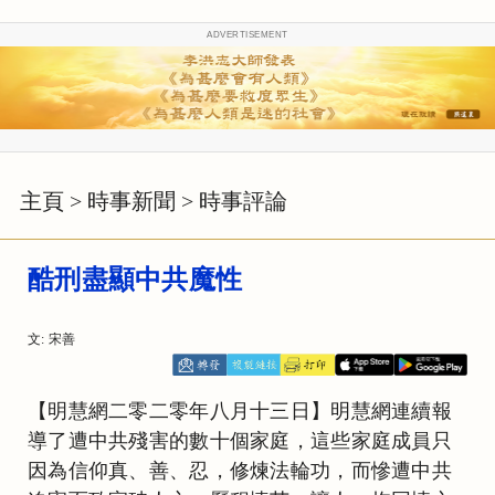
ADVERTISEMENT
主頁
>
時事新聞
>
時事評論
酷刑盡顯中共魔性
文: 宋善
【明慧網二零二零年八月十三日】明慧網連續報
導了遭中共殘害的數十個家庭，這些家庭成員只
因為信仰真、善、忍，修煉法輪功，而慘遭中共