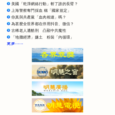
美國「乾淨網絡行動」斬了誰的長臂？
上海警察奪門採血 稱「國家規定」
你真與共產黨「血肉相連」嗎？
為甚麼全世界都在停用抖音、微信？
古稀老人遭酷刑 凸顯中共魔性
「地攤經濟」嫌土 粉裝「內循環」