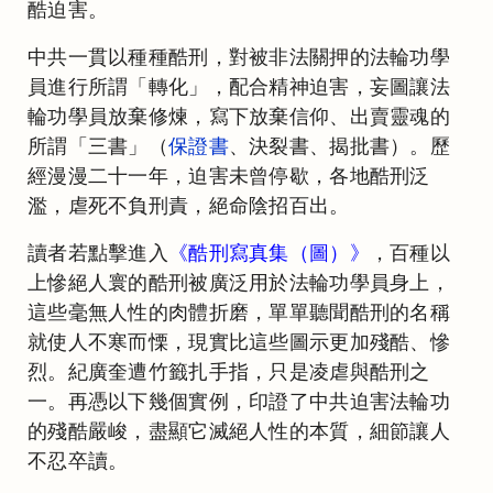
酷迫害。
中共一貫以種種酷刑，對被非法關押的法輪功學
員進行所謂「轉化」，配合精神迫害，妄圖讓法
輪功學員放棄修煉，寫下放棄信仰、出賣靈魂的
所謂「三書」（
保證書
、決裂書、揭批書）。歷
經漫漫二十一年，迫害未曾停歇，各地酷刑泛
濫，虐死不負刑責，絕命陰招百出。
讀者若點擊進入
《酷刑寫真集（圖）》
，百種以
上慘絕人寰的酷刑被廣泛用於法輪功學員身上，
這些毫無人性的肉體折磨，單單聽聞酷刑的名稱
就使人不寒而慄，現實比這些圖示更加殘酷、慘
烈。紀廣奎遭竹籤扎手指，只是凌虐與酷刑之
一。再憑以下幾個實例，印證了中共迫害法輪功
的殘酷嚴峻，盡顯它滅絕人性的本質，細節讓人
不忍卒讀。