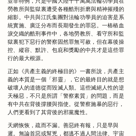
並非特例，只是中國大陸千千萬萬法輪功學員在
勞教所與監獄裏遭受各種酷刑折磨與精神摧殘的
縮影。中共與江氏集團對法輪功學員的迫害是系
統實施、廣泛分布而長期發生的罪惡。一樁樁血
淚交織的酷刑事件中，各地勞教所、看守所和監
獄裏犯下惡行的警察固然罪無可赦，但在幕後操
控、縱容、默許、包庇和獎勵的中共才是這些罪
行的最大根源。
正如《共產主義的終極目的》一書所說，共產主
義的本質是一個「邪靈」，它的最終目的就是想
破壞人的道德從而毀滅人類。這些滅絕人性的逆
天極惡，不只是所謂「警察素質」的問題，而是
有中共在背後撐腰與指使。從警察施暴的惡行，
人們更看到了其背後的邪黨魔性。
天網恢恢，疏而不漏。善惡終有報，只是早與
遲。無論首惡或幫兇，都逃不過人間法律、宇宙