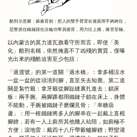
酷刑示意圖：蘇秦背劍：把人的雙手臂背在後面用手銬銬住，
惡警抓住鐵鏈踩住法輪功學員後背，用力往上拽，痛苦至極。
以內蒙古的莫力達瓦旗看守所而言，即使「美
化」酷刑名稱，依然掩蓋不了凶殘的實質，僅曝
光出來的殘酷迫害至少包括：
「過渡號」的第一道關「過水橋」：拿多桶涼水
一盆一盆的從頭澆到腳，直至失去知覺。第二道
關是紮竹籤：拿牙籤從腳趾縫裏扎進去；鎖床
板：兩手腕、兩腳踝都用鐵鏈子鎖在床上，身體
不能動，手腕被鐵鏈子磨爛見骨；「串糖葫
蘆」：用一根鐵鏈將多人的腳串在一起戴上直棍
腳鐐，若有一人上廁所其他幾人站陪，如廁極不
方便；滾地雷：戴四十八斤帶轂轤腳鐐；野蠻灌