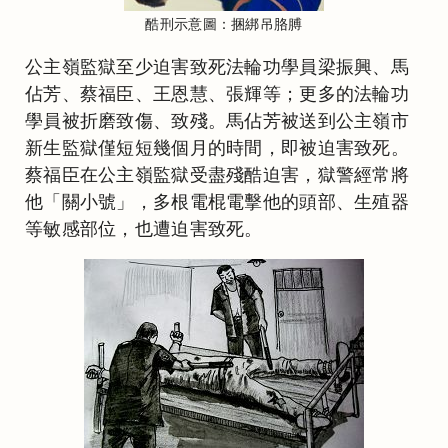
酷刑示意圖：捆綁吊胳膊
公主嶺監獄至少迫害致死法輪功學員梁振興、馬
佔芳、蔡福臣、王恩慧、張輝等；更多的法輪功
學員被折磨致傷、致殘。馬佔芳被送到公主嶺市
新生監獄僅短短幾個月的時間，即被迫害致死。
蔡福臣在公主嶺監獄受盡殘酷迫害，獄警經常將
他「關小號」，多根電棍電擊他的頭部、生殖器
等敏感部位，也遭迫害致死。