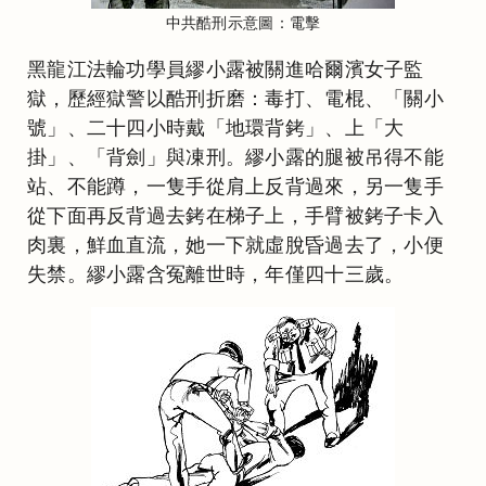
中共酷刑示意圖：電擊
黑龍江法輪功學員繆小露被關進哈爾濱女子監
獄，歷經獄警以酷刑折磨：毒打、電棍、「關小
號」、二十四小時戴「地環背銬」、上「大
掛」、「背劍」與凍刑。繆小露的腿被吊得不能
站、不能蹲，一隻手從肩上反背過來，另一隻手
從下面再反背過去銬在梯子上，手臂被銬子卡入
肉裏，鮮血直流，她一下就虛脫昏過去了，小便
失禁。繆小露含冤離世時，年僅四十三歲。