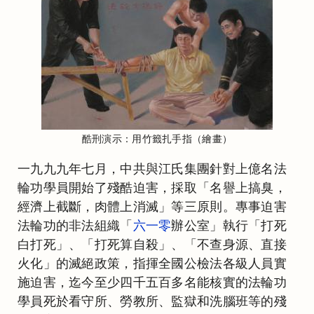
酷刑演示：用竹籤扎手指（繪畫）
一九九九年七月，中共與江氏集團針對上億名法
輪功學員開始了殘酷迫害，採取「名譽上搞臭，
經濟上截斷，肉體上消滅」等三原則。專事迫害
法輪功的非法組織「
六一零
辦公室」執行「打死
白打死」、「打死算自殺」、「不查身源、直接
火化」的滅絕政策，指揮全國公檢法各級人員實
施迫害，迄今至少四千五百多名能核實的法輪功
學員死於看守所、勞教所、監獄和洗腦班等的殘