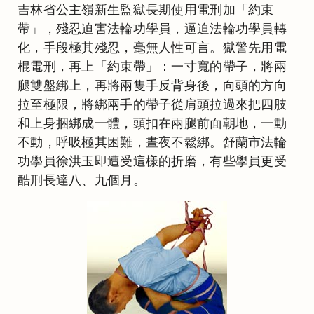
吉林省公主嶺新生監獄長期使用電刑加「約束
帶」，殘忍迫害法輪功學員，逼迫法輪功學員轉
化，手段極其殘忍，毫無人性可言。獄警先用電
棍電刑，再上「約束帶」：一寸寬的帶子，將兩
腿雙盤綁上，再將兩隻手反背身後，向頭的方向
拉至極限，將綁兩手的帶子從肩頭拉過來把四肢
和上身捆綁成一體，頭扣在兩腿前面朝地，一動
不動，呼吸極其困難，晝夜不鬆綁。舒蘭市法輪
功學員徐洪玉即遭受這樣的折磨，有些學員更受
酷刑長達八、九個月。