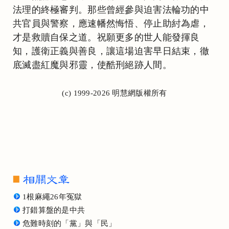
法理的終極審判。那些曾經參與迫害法輪功的中
共官員與警察，應速幡然悔悟、停止助紂為虐，
才是救贖自保之道。祝願更多的世人能發揮良
知，護衛正義與善良，讓這場迫害早日結束，徹
底滅盡紅魔與邪靈，使酷刑絕跡人間。
(c) 1999-2026 明慧網版權所有
1根麻繩26年冤獄
打錯算盤的是中共
危難時刻的「黨」與「民」