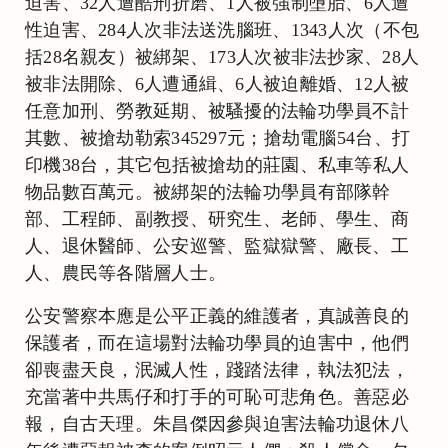
迫害、32人遭酷刑折磨、1人被強制墮胎、6人遭
性迫害、284人次非法送洗腦班、1343人次（不包
括28名親友）被綁架、173人次被非法抄家、28人
被非法開除、6人遭通緝、6人被迫離婚、12人被
任意加刑、勞教延期、被騷擾的法輪功學員不計
其數、被搶劫勒索345297元；搶劫電腦54台、打
印機38台，其它包括被搶劫的莊園、私車等私人
物品數百萬元。被綁架的法輪功學員有部隊幹
部、工程師、副教授、研究生、老師、學生、商
人、退休醫師、公安巡警、監獄獄警、廠長、工
人、農民等各階層人士。
公安警察本應是公平正義的維護者，真誠善良的
保護者，而在這場對法輪功學員的迫害中，他們
卻喪盡天良，泯滅人性，踐踏法律，執法犯法，
充當著中共馬仔和打手的可恥可悲角色。善惡必
報，自古天理。朱昌傑因參與迫害法輪功退休八