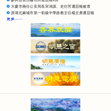
參與迫害法輪功而遭惡報4例
大慶市兩任公安局長宋鴻源、史衍芳遭惡報被查
原湖北麻城市第一初級中學政教主任楊文勇遭惡報