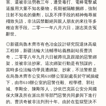
害、還被非法勞教三年，遭受毒打、電棒電擊威
逼服用大量不知名藥物，長期被隔離捆綁，強制
注射不知名的藥劑，以及不擇手段的精神侮辱摧
殘致失語，非法囚禁斷絕與親人朋友的來往等多
種迫害手段。二零一一年八月六日，謝志英含冤
辭世。
◎新疆烏魯木齊市有色冶金設計研究院退休高級
工程師，新疆法輪大法輔導站義務副站長曹洪
奇，二零零八年九月六日被蹲坑及跟蹤的惡警綁
架，並被非法抄家。這次綁架行動是有預謀的，
當時多位法輪功學員遭綁架、抄家，不法警察是
在烏魯木齊市公安局610辦公室副處長於守斌操縱
下，由市610辦公室的惡警任毅、程學禮、郭社
城、李剛全、陳剛等人，沙依巴克區公安分局國
保大隊及所在派出所等部門惡警共同參與下進行
的。曹洪奇被非法判刑十年。由於在監獄堅決不