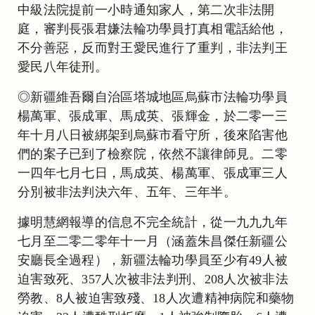
中級法院提前一小時通知家人，第二次非法開
庭，審判長張君嫌法輪功學員打真相電話給他，
不分善惡，反而對王愛民進行了重判，非法判王
愛民八年徒刑。
◎新疆維吾爾自治區塔城地區烏蘇市法輪功學員
楊萬軍、張成軍、馬成英、張輝金，於二零一三
年十月八日被綁架到烏蘇市看守所，後來陷害他
們的案子已到了檢察院，依然不讓律師見。二零
一四年七月七日，馬成英、楊萬軍、張成軍三人
分別被非法判決六年、五年、三年半。
據明慧網報導的信息不完全統計，從一九九九年
七月至二零二零年十一月（涵蓋朱昌傑任新疆公
安廳長全過程），新疆法輪功學員至少有49人被
迫害致死、357人次被非法判刑、208人次被非法
勞教、8人被迫害致殘、18人次遭精神病院和藥物