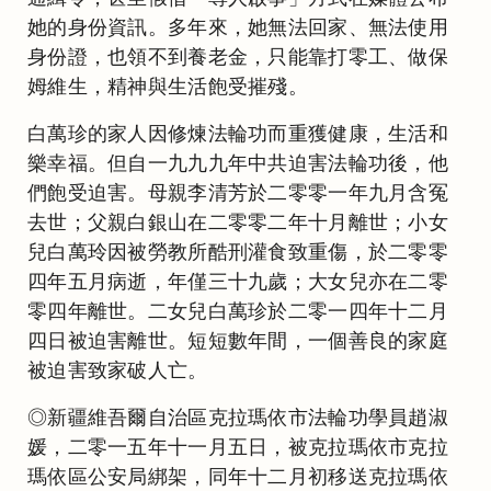
她的身份資訊。多年來，她無法回家、無法使用
身份證，也領不到養老金，只能靠打零工、做保
姆維生，精神與生活飽受摧殘。
白萬珍的家人因修煉法輪功而重獲健康，生活和
樂幸福。但自一九九九年中共迫害法輪功後，他
們飽受迫害。母親李清芳於二零零一年九月含冤
去世；父親白銀山在二零零二年十月離世；小女
兒白萬玲因被勞教所酷刑灌食致重傷，於二零零
四年五月病逝，年僅三十九歲；大女兒亦在二零
零四年離世。二女兒白萬珍於二零一四年十二月
四日被迫害離世。短短數年間，一個善良的家庭
被迫害致家破人亡。
◎新疆維吾爾自治區克拉瑪依市法輪功學員趙淑
媛，二零一五年十一月五日，被克拉瑪依市克拉
瑪依區公安局綁架，同年十二月初移送克拉瑪依