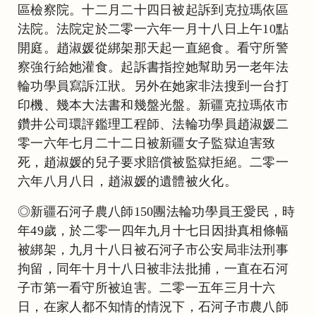
區檢察院。十二月二十四日被起訴到克拉瑪依區
法院。法院定於二零一六年一月十八日上午10點
開庭。趙淑媛從綁架那天起一直絕食。看守所警
察強行給她灌食。起訴書指控她幫助另一老年法
輪功學員寫訴江狀。另外在她家非法搜到一台打
印機、幾本大法書和幾盤光盤。新疆克拉瑪依市
鑽井公司環評鑑理工程師、法輪功學員趙淑媛二
零一六年七月二十二日被新疆女子監獄迫害致
死，趙淑媛的兒子要求賠償被監獄拒絕。二零一
六年八月八日，趙淑媛的遺體被火化。
◎新疆石河子農八師150團法輪功學員王愛民，時
年49歲，於二零一四年九月十七日因掛真相條幅
被綁架，九月十八日被石河子市公安局非法刑事
拘留，同年十月十八日被非法批捕，一直在石河
子市第一看守所被迫害。二零一五年三月十六
日，在家人都不知情的情況下，石河子市農八師