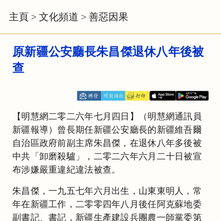
主頁
>
文化頻道
>
善惡因果
原新疆公安廳長朱昌傑退休八年後被
查
【明慧網二零二六年七月四日】（明慧網通訊員
新疆報導）曾長期任新疆公安廳長的新疆維吾爾
自治區政府前副主席朱昌傑，在退休八年多後被
中共「卸磨殺驢」，二零二六年六月二十日被宣
布涉嫌嚴重違紀違法被查。
朱昌傑，一九五七年六月出生，山東東明人，常
年在新疆工作，二零零四年八月後任阿克蘇地委
副書記、書記，新疆生產建設兵團農一師黨委第