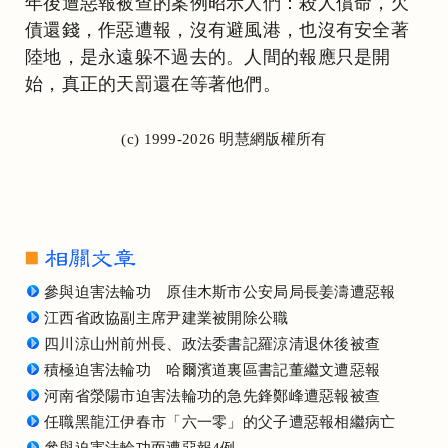
年後遭惡報被查的案例昭示人們：殺人償命，欠
債還錢，作惡遭報，沒有避風港，也沒有安全著
陸地，是永遠躲不過去的。人間的報應只是開
始，真正的天罰還在等著他們。
(c) 1999-2026 明慧網版權所有
參與迫害法輪功 原佳木斯市公安局局長姜濤遭惡報
江西省政協副主席尹建業被開除公職
四川涼山州前州長、政法委書記羅涼清退休後被查
積極迫害法輪功 哈爾濱道裏區書記董繼文遭惡報
河南省滎陽市迫害法輪功的急先鋒鄭峰遭惡報被查
任職黑龍江伊春市「六一零」的父子遭惡報相繼病亡