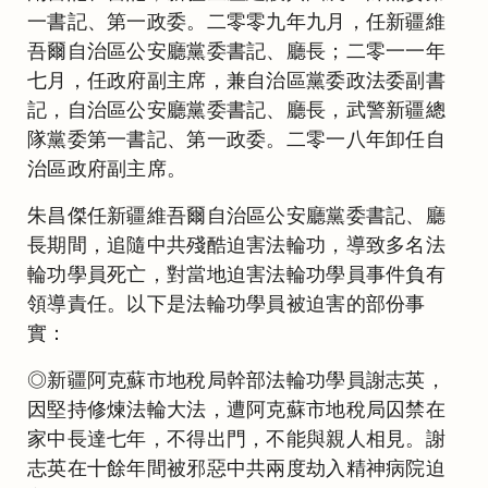
一書記、第一政委。二零零九年九月，任新疆維
吾爾自治區公安廳黨委書記、廳長；二零一一年
七月，任政府副主席，兼自治區黨委政法委副書
記，自治區公安廳黨委書記、廳長，武警新疆總
隊黨委第一書記、第一政委。二零一八年卸任自
治區政府副主席。
朱昌傑任新疆維吾爾自治區公安廳黨委書記、廳
長期間，追隨中共殘酷迫害法輪功，導致多名法
輪功學員死亡，對當地迫害法輪功學員事件負有
領導責任。以下是法輪功學員被迫害的部份事
實：
◎新疆阿克蘇市地稅局幹部法輪功學員謝志英，
因堅持修煉法輪大法，遭阿克蘇市地稅局囚禁在
家中長達七年，不得出門，不能與親人相見。謝
志英在十餘年間被邪惡中共兩度劫入精神病院迫