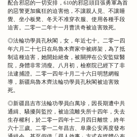
配合邪惡的一切安排，610的邪惡頭目張勇軍為首
的惡警更加瘋狂的迫害他，不讓親人見、不讓睡
覺、坐小板凳、冬天不准穿衣服、使用各種手段
迫害。二零一二年十一月曹洪奇被迫害致死。
◎法輪功學員孔秋閣，女，年近七十。二零一四
年六月二十七日在烏魯木齊家中被綁架，為了抵
制這種迫害，她開始絕食，被關押在公安監獄醫
院，身體非常消瘦。八月初，檢察院已經下了非
法逮捕證。二零一四年十月二十六日明慧網報
導，新疆烏魯木齊法輪功學員孔秋閣被迫害致
死。
◎新疆昌吉市法輪功學員白萬珍，因長期遭中共
通緝、騷擾與監控，被迫流離失所十四年，失去
生存權利，於二零一四年十二月四日離世，終年
六十三歲。二零一二年昌吉、阜康公安再度發布
通緝令，甚至假借「尋人啟事」方式在媒體公布