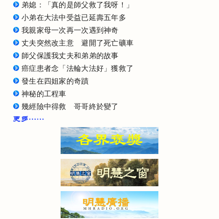
弟媳：「真的是師父救了我呀！」
小弟在大法中受益已延壽五年多
我親家母一次再一次遇到神奇
丈夫突然改主意 避開了死亡礦車
師父保護我丈夫和弟弟的故事
癌症患者念「法輪大法好」獲救了
發生在四姐家的奇蹟
神秘的工程車
幾經險中得救 哥哥終於變了