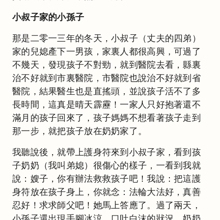
小叔子家的小孫子
那是二零一三年的冬天，小叔子（丈夫的四弟）
家的兒媳產下一男孩，家裏人都很高興，可過了
不幾天，發現孩子不對勁，就到醫院去看，縣裏
治不好就到市裏醫院，市醫院也說治不好就到省
醫院，結果醫生也是直搖頭，並說孩子活不了多
長時間，這真是晴天霹靂！一家人只好抱著還不
滿月的孩子回來了，孩子媽媽不想看著孩子走到
那一步，就把孩子放在奶奶家了。
我聽說後，就帶上護身符來到小叔子家，看到孩
子奶奶（我叫弟媳）很傷心的樣子，一看到我就
說：嫂子，你有辦法救救孩子吧！我說：把這護
身符放在孩子身上，你就念：法輪大法好，真善
忍好！求求師父吧！她馬上答應了。過了兩天，
小孫子還出現手腳冰涼，口吐白沫的狀況，奶奶