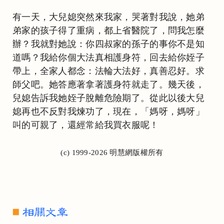
有一天，大兒媳突然來我家，哭著對我說，她弟
弟家的孩子得了重病，都上省醫院了，問我怎麼
辦？我就對她說：你四叔家的孫子的事你不是知
道嗎？我給你個大法真相護身符，回去給你姪子
帶上，全家人都念：法輪大法好，真善忍好。求
師父吧。她答應著拿著護身符就走了。幾天後，
兒媳告訴我她姪子脫離危險期了。從此以後大兒
媳再也不反對我煉功了，現在，「媽呀，媽呀」
叫的可親了，還經常給我買衣服呢！
(c) 1999-2026 明慧網版權所有