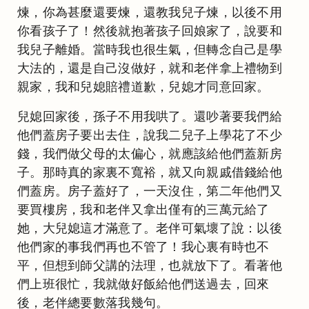
煉，你為甚麼還要煉，還教我兒子煉，以後不用
你看孩子了！然後就抱著孩子回娘家了，說要和
我兒子離婚。當時我也很生氣，但轉念自己是學
大法的，還是自己沒做好，就和老伴拿上禮物到
親家，我和兒媳賠禮道歉，兒媳才同意回家。
兒媳回家後，孫子不用我哄了。還吵著要我們給
他們蓋房子要出去住，說我二兒子上學花了不少
錢，我們做父母的太偏心，就應該給他們蓋新房
子。那時真的家裏不寬裕，就又向親戚借錢給他
們蓋房。房子蓋好了，一天沒住，第二年他們又
要買樓房，我和老伴又拿出僅有的三萬元給了
她，大兒媳這才滿意了。老伴可氣壞了說：以後
他們家的事我們再也不管了！我心裏有時也不
平，但想到師父講的法理，也就放下了。看著他
們上班很忙，我就做好飯給他們送過去，回來
後，老伴總要數落我幾句。