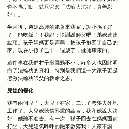
也不為所動，就只管念「法輪大法好，真善忍
好」。
半月後，弟媳高興的跑著來我家，說小孫子好
了，能吃飯了！我說：快謝謝師父吧！弟媳連連
點頭。孩子媽媽更是高興，把孩子抱回了自己的
家。現在小孫子已十一週歲了，健健康康的。
這件事在我們村子裏轟動不小，好多人也因此明
白了法輪功的真相。特別是我們這一大家子更是
感激法輪功師父的救命之恩。
兒媳的變化
我有兩個兒子，大兒子在家，二兒子考學去外地
工作了。大兒媳聽信邪黨的謊言，我和她說大法
好，她聽不進去。有一次，孫子回去在媽媽面前
打坐，大兒媳氣呼呼的跑來數落我：人家不讓