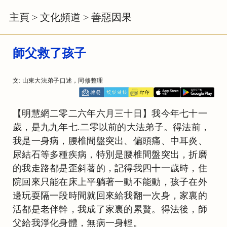
主頁
>
文化頻道
>
善惡因果
師父救了孩子
文: 山東大法弟子口述，同修整理
【明慧網二零二六年六月三十日】我今年七十一
歲，是九九年七.二零以前的大法弟子。得法前，
我是一身病，腰椎間盤突出、偏頭痛、中耳炎、
尿結石等多種疾病，特別是腰椎間盤突出，折磨
的我走路都是歪斜著的，記得我四十一歲時，住
院回來只能在床上平躺著一動不能動，孩子在外
邊玩耍隔一段時間就回來給我翻一次身，家裏的
活都是老伴幹，我成了家裏的累贅。得法後，師
父給我淨化身體，無病一身輕。