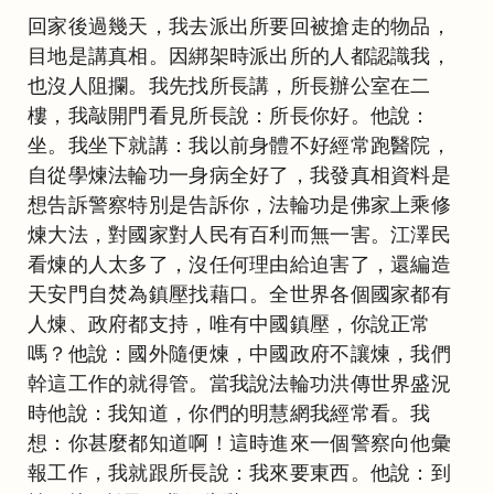
回家後過幾天，我去派出所要回被搶走的物品，
目地是講真相。因綁架時派出所的人都認識我，
也沒人阻攔。我先找所長講，所長辦公室在二
樓，我敲開門看見所長說：所長你好。他說：
坐。我坐下就講：我以前身體不好經常跑醫院，
自從學煉法輪功一身病全好了，我發真相資料是
想告訴警察特別是告訴你，法輪功是佛家上乘修
煉大法，對國家對人民有百利而無一害。江澤民
看煉的人太多了，沒任何理由給迫害了，還編造
天安門自焚為鎮壓找藉口。全世界各個國家都有
人煉、政府都支持，唯有中國鎮壓，你說正常
嗎？他說：國外隨便煉，中國政府不讓煉，我們
幹這工作的就得管。當我說法輪功洪傳世界盛況
時他說：我知道，你們的明慧網我經常看。我
想：你甚麼都知道啊！這時進來一個警察向他彙
報工作，我就跟所長說：我來要東西。他說：到