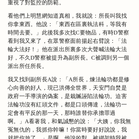
重視了對監控的防範。
看他們上明慧網知道真相，我就說：所長叫我找
你拿東西。他說：「東西在區裏執法科，等我有
時間去要。」此後我多次找C要物品，有時D警察
看到我又來了，在眾警察面前揚起右臂說：「法
輪大法好！」他在派出所裏多次大聲喊法輪大法
好，不久D警察被提升為副所長。C被調到另一個
派出所任所長。
我又找到副所長A說：「A所長，煉法輪功都是修
心向善的好人，現已洪傳全世界，天安門自焚是
政府一手導演的偽案，是栽贓誣陷法輪功。迫害
法輪功沒有紅頭文件，都是口頭傳達，法輪功一
定會有平反的那一天，那時誰替你承擔罪過
啊。」A看著我，和氣誠懇的說：「大姨，你我無
冤無仇的，我抓你幹嘛！你當時要好好說說，我
就把你放了。」是啊，他說的對，被綁架時我被