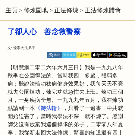
主頁
>
修煉園地
>
正法修煉
>
正法修煉體會
了卻人心 善念救警察
文: 遼寧大法弟子
【明慧網二零二六年六月三日】我是一九九八年
秋季在公園得法的。當時我四十多歲，體弱多
病；聽說法輪功祛病健身效果好，我每天天不亮
就去公園煉功，煉完功就急忙去上班。煉功三個
月，一身疾病全無。一九九九年五月，我在煉功
點請到一本
《轉法輪》
，只看了一遍書，中共就
開始迫害了，當時我學法不深，就不煉了。感謝
師父沒有放棄我這個掉隊的弟子，二零零八年夏
季，我從新走回大法修煉，驚喜的知道還有四十