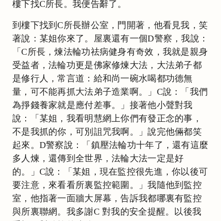
樓下找C所長。我便告辭了。
到樓下找到C所長辦公室，門開著，他看見我，笑
著說：某姐你來了。屋裏還有一個D警察，我說：
「C所長，煉法輪功祛病健身有奇效，我就是親身
受益者，法輪功更是佛家修煉大法，大法弟子都
是修行人，常言道：給和尚一碗水喝都功德無
量，可不能再抓大法弟子造業啊。」C說：「我們
為掙錢養家就是應付差事。」接著他小聲對我
說：「某姐，我看明慧網上你們有發正念的事，
不是我抓的你，可別詛咒我啊。」說完他倆都笑
起來。D警察說：「鎮壓法輪功十年了，還有這麼
多人煉，還傳到全世界，法輪大法一定是好
的。」C說：「某姐，現在監控很先進，你以後可
要注意，來看看所裏監控範圍。」我隨他到監控
室，他指著一面牆大屏幕，告訴我都哪裏有監控
與所裏聯網。我多謝C 對我的安全提醒。以後我