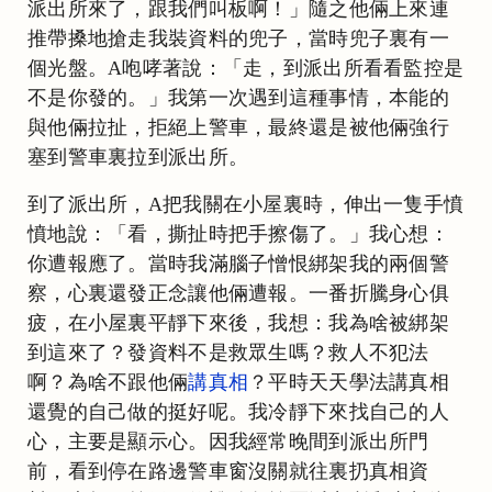
派出所來了，跟我們叫板啊！」隨之他倆上來連
推帶搡地搶走我裝資料的兜子，當時兜子裏有一
個光盤。A咆哮著說：「走，到派出所看看監控是
不是你發的。」我第一次遇到這種事情，本能的
與他倆拉扯，拒絕上警車，最終還是被他倆強行
塞到警車裏拉到派出所。
到了派出所，A把我關在小屋裏時，伸出一隻手憤
憤地說：「看，撕扯時把手擦傷了。」我心想：
你遭報應了。當時我滿腦子憎恨綁架我的兩個警
察，心裏還發正念讓他倆遭報。一番折騰身心俱
疲，在小屋裏平靜下來後，我想：我為啥被綁架
到這來了？發資料不是救眾生嗎？救人不犯法
啊？為啥不跟他倆
講真相
？平時天天學法講真相
還覺的自己做的挺好呢。我冷靜下來找自己的人
心，主要是顯示心。因我經常晚間到派出所門
前，看到停在路邊警車窗沒關就往裏扔真相資