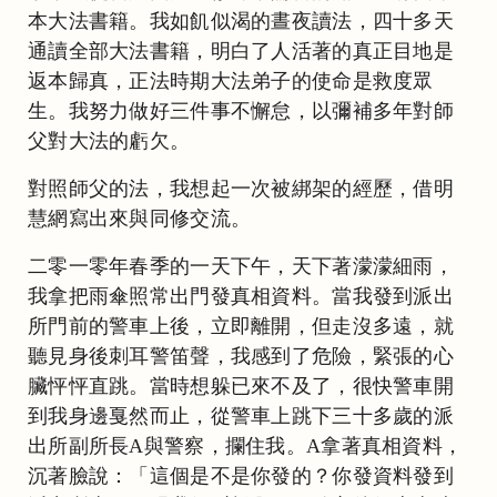
本大法書籍。我如飢似渴的晝夜讀法，四十多天
通讀全部大法書籍，明白了人活著的真正目地是
返本歸真，正法時期大法弟子的使命是救度眾
生。我努力做好三件事不懈怠，以彌補多年對師
父對大法的虧欠。
對照師父的法，我想起一次被綁架的經歷，借明
慧網寫出來與同修交流。
二零一零年春季的一天下午，天下著濛濛細雨，
我拿把雨傘照常出門發真相資料。當我發到派出
所門前的警車上後，立即離開，但走沒多遠，就
聽見身後刺耳警笛聲，我感到了危險，緊張的心
臟怦怦直跳。當時想躲已來不及了，很快警車開
到我身邊戛然而止，從警車上跳下三十多歲的派
出所副所長A與警察，攔住我。A拿著真相資料，
沉著臉說：「這個是不是你發的？你發資料發到