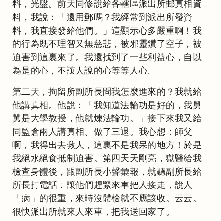
料，光盤。前天同修說給各轄區派出所郵真相資
料，我說：「還用郵嗎？我經常到派出所發資
料，我直接發給他們。」這顯示心多嚴重啊！我
的行為既不理智又無慈悲，被邪靈鑽了空子，被
迫害到這裏來了。我還找到了一些利益心，自以
為是的心，不讓人說的心等等人心。
第二天，拘留所副所長問我怎麼進來的？我就給
他講真相。他說：「我知道法輪功是好的，我舅
舅是大學教授，他就煉法輪功。」接下來我又給
同監倉兩人講真相、做了三退。我心想：師父
啊，我得出去救人，這裏不是我呆的地方！於是
我絕水絕食抵制迫害。第四天天剛亮，獄醫給我
檢查身體後，跟副所長小聲彙報，就聽副所長給
所長打電話：讓他們趕緊來車把人接走，說人
「病」的很重，來時沒體檢就不應該收。云云。
很快派出所就來人來車，把我送回家了。