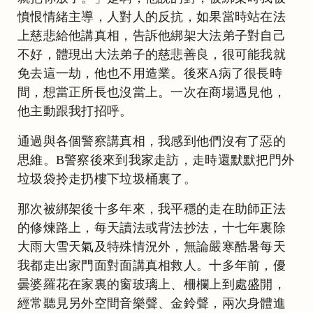
憤恨情緒主導，人對人的反抗，如果當時站在法
上慈悲給他講真相，告訴他綁架大法弟子對自己
不好，體現出大法弟子的慈悲善良，很可能我就
免去這一劫，他也不用造業。後來A病了很長時
間，想當正所長也沒當上。一次在商場遇見他，
他主動跟我打招呼。
通過與各個警察講真相，我感到他們沒有了惡的
思維。B警察後來到我家走訪，走時還默默把門外
垃圾袋拎走扔樓下垃圾桶裏了。
那次被綁架後十多年來，我平穩的走在助師正法
的修煉路上，每天讀法或背法抄法，十七年裏除
大雨大雪天氣及特殊情況外，無論嚴寒酷暑每天
我都走出家門面對面講真相救人。十多年前，優
曇婆羅花在家裏的窗玻璃上、柵欄上到處盛開，
經常聽見另外空間音樂聲、金鈴聲，兩次身體進