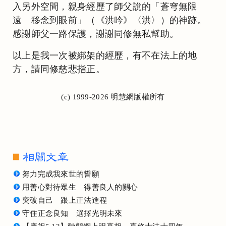
入另外空間，親身經歷了師父說的「蒼穹無限
遠 移念到眼前」（《洪吟》〈洪〉）的神跡。
感謝師父一路保護，謝謝同修無私幫助。
以上是我一次被綁架的經歷，有不在法上的地
方，請同修慈悲指正。
(c) 1999-2026 明慧網版權所有
努力完成我來世的誓願
用善心對待眾生 得善良人的關心
突破自己 跟上正法進程
守住正念良知 選擇光明未來