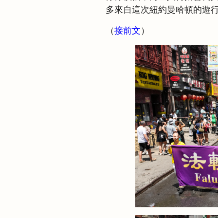
多來自這次紐約曼哈頓的遊
（
接前文
）