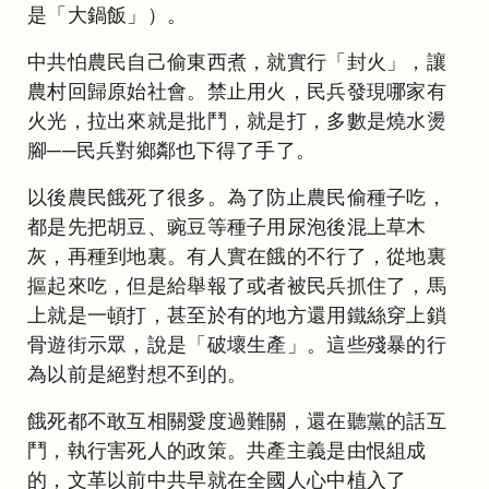
是「大鍋飯」）。
中共怕農民自己偷東西煮，就實行「封火」，讓
農村回歸原始社會。禁止用火，民兵發現哪家有
火光，拉出來就是批鬥，就是打，多數是燒水燙
腳──民兵對鄉鄰也下得了手了。
以後農民餓死了很多。為了防止農民偷種子吃，
都是先把胡豆、豌豆等種子用尿泡後混上草木
灰，再種到地裏。有人實在餓的不行了，從地裏
摳起來吃，但是給舉報了或者被民兵抓住了，馬
上就是一頓打，甚至於有的地方還用鐵絲穿上鎖
骨遊街示眾，說是「破壞生產」。這些殘暴的行
為以前是絕對想不到的。
餓死都不敢互相關愛度過難關，還在聽黨的話互
鬥，執行害死人的政策。共產主義是由恨組成
的，文革以前中共早就在全國人心中植入了