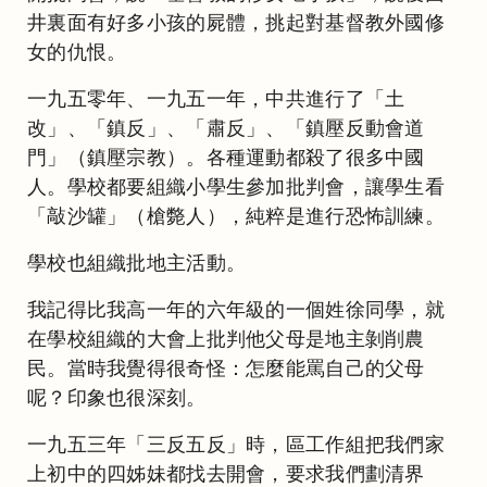
井裏面有好多小孩的屍體，挑起對基督教外國修
女的仇恨。
一九五零年、一九五一年，中共進行了「土
改」、「鎮反」、「肅反」、「鎮壓反動會道
門」（鎮壓宗教）。各種運動都殺了很多中國
人。學校都要組織小學生參加批判會，讓學生看
「敲沙罐」（槍斃人），純粹是進行恐怖訓練。
學校也組織批地主活動。
我記得比我高一年的六年級的一個姓徐同學，就
在學校組織的大會上批判他父母是地主剝削農
民。當時我覺得很奇怪：怎麼能罵自己的父母
呢？印象也很深刻。
一九五三年「三反五反」時，區工作組把我們家
上初中的四姊妹都找去開會，要求我們劃清界