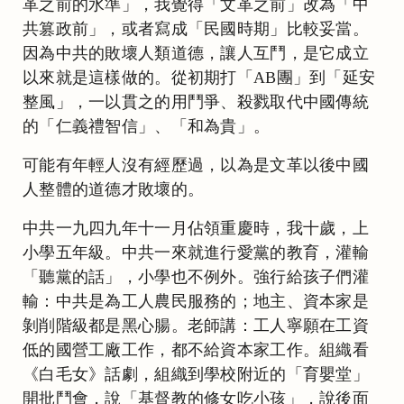
革之前的水準」，我覺得「文革之前」改為「中
共篡政前」，或者寫成「民國時期」比較妥當。
因為中共的敗壞人類道德，讓人互鬥，是它成立
以來就是這樣做的。從初期打「AB團」到「延安
整風」，一以貫之的用鬥爭、殺戮取代中國傳統
的「仁義禮智信」、「和為貴」。
可能有年輕人沒有經歷過，以為是文革以後中國
人整體的道德才敗壞的。
中共一九四九年十一月佔領重慶時，我十歲，上
小學五年級。中共一來就進行愛黨的教育，灌輸
「聽黨的話」，小學也不例外。強行給孩子們灌
輸：中共是為工人農民服務的；地主、資本家是
剝削階級都是黑心腸。老師講：工人寧願在工資
低的國營工廠工作，都不給資本家工作。組織看
《白毛女》話劇，組織到學校附近的「育嬰堂」
開批鬥會，說「基督教的修女吃小孩」，說後面