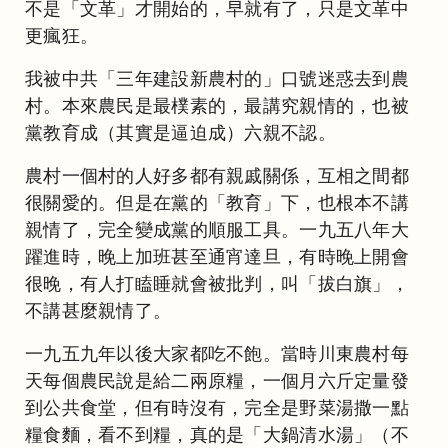
不是「文革」才開始的，早就有了，只是文革中
更瘋狂。
我被中共「三年建設新農村的」口號迷惑去到農
村。本來農民是最樸素的，最講究親情的，也被
黨教育成（其實是逼迫成）六親不認。
農村一個村的人好多都有親戚關係，互相之間都
很關愛的。但是在黨的「教育」下，也根本不講
親情了，完全變成黨的順服工具。一九五八年大
躍進時，晚上加班甚至通宵達旦，有時晚上開會
很晚，有人打瞌睡就會被批判，叫「拔白旗」，
不講甚麼親情了。
一九五九年以後大家都吃不飽。當時川東農村每
天每個農民說是給二兩原糧，一個月六斤定量發
到公共食堂，但有時沒有，完全是野菜湯撒一點
糧食麵，看不到糧，真的是「大鍋清水湯」（不