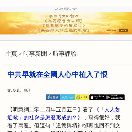
ADVERTISEMENT
主頁
>
時事新聞
>
時事評論
中共早就在全國人心中植入了恨
文: 明真、慧珍
【明慧網二零二四年五月五日】看了
《「人人如
近敵」的社會是怎麼形成的？》
，寫得很好，我
看了兩遍。但這句「道德與精神卻再也回不到文