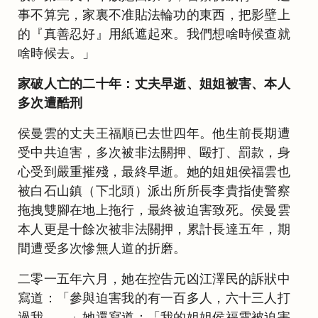
事不算完，家裏不准貼法輪功的東西，把影壁上
的『真善忍好』用紙遮起來。我們想啥時候查就
啥時候去。」
家破人亡的二十年：丈夫早逝、姐姐被害、本人
多次遭酷刑
侯曼雲的丈夫王福順已去世四年。他生前長期遭
受中共迫害，多次被非法關押、毆打、罰款，身
心受到嚴重摧殘，最終早逝。她的姐姐侯福雲也
被白石山鎮（下北頭）派出所所長李貴指使警察
拖拽雙腳在地上拖行，最終被迫害致死。侯曼雲
本人更是十餘次被非法關押，累計長達五年，期
間遭受多次慘無人道的折磨。
二零一五年六月，她在控告元凶江澤民的訴狀中
寫道：「參與迫害我的有一百多人，六十三人打
過我……」她還寫道：「我的姐姐侯福雲被迫害