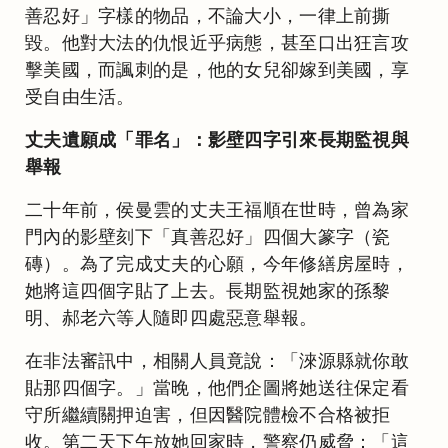
善忍好」字樣的物品，不論大小，一律上前撕
毀。他對大法的仇恨近乎病態，甚至口出狂言攻
擊美國，而諷刺的是，他的女兒卻嫁到美國，享
受自由生活。
丈夫遺願成「罪名」：影壁四字引來長期監視與
舉報
二十年前，侯曼雲的丈夫王福順在世時，曾為家
門內的影壁刻下「真善忍好」四個大篆字（瓷
磚）。為了完成丈夫的心願，今年修繕房屋時，
她將這四個字貼了上去。長期監視她家的孫黎
明、郝老六等人隨即四處惡意舉報。
在非法審訊中，相關人員竟說：「淶源縣就你敢
貼那四個字。」當晚，他們企圖將她送往保定看
守所繼續關押迫害，但因醫院體檢不合格被拒
收。第二天下午放她回家時，警察仍威脅：「這