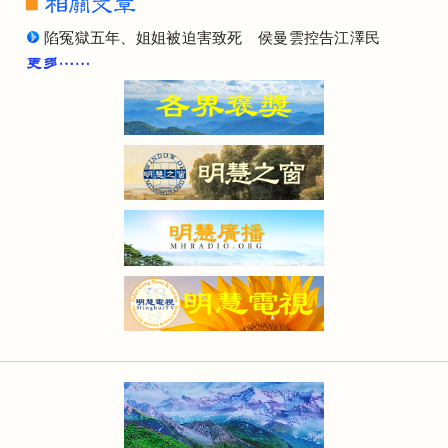
陷冤獄五年、姐姐被迫害致死 侯曼雲控告江澤民