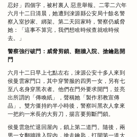
忍好」四個字，被村裏人 惡意舉報。二零二六年
六月十二日清晨，她遭到淶源縣公安局十餘名警
察入室抄家、綁架。第二天回家時，警察仍威脅
她：「這事不算完，我們想啥時候查就啥時候
去。」
警察強行破門：威脅剪鎖、翻牆入院、搶鑰匙開
門
六月十二日早上七點左右，淶源公安十多人來到
侯曼雲家門口，其中穿警服的四男一女，另有七
至八名身穿黑衣者。他們在門外要求開門，並亮
出所謂的「傳喚紙」，聲稱她「製作邪教宣傳
品」。雙方僵持約半小時後，警察叫黑衣人拿來
一把約一米長的大剪刀，揚言要剪斷門鎖。
侯曼雲急忙退回屋內，鎖上第二道門。隨後，兩
男一女翻牆跳入院內，搶走鑰匙，打開第一道大