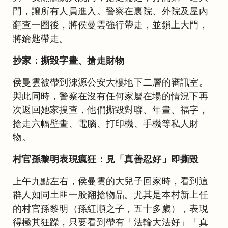
門，讓所有人員進入。警察在裏院、外院及屋內
翻查一圈後，將侯曼雲強行帶走，並鎖上大門，
將鑰匙帶走。
抄家：撕毀字畫、搶走財物
侯曼雲被帶到淶源公安大樓地下二層的審訊室。
與此同時，警察在沒有任何家屬在場的情況下再
次返回她家搜查，他們撕毀對聯、年畫、福字，
搶走六幅壁畫、電腦、打印機、手機等私人財
物。
村官孫黎明表現瘋狂：見「真善忍好」即撕毀
上午九點左右，侯曼雲的大兒子回家時，看到這
群人如同土匪一般翻搶物品。尤其是本村新上任
的村官孫黎明（孫紅順之子，五十多歲），表現
得極其狂躁，只要看到帶有「法輪大法好」「真