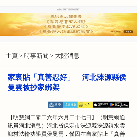
ADVERTISEMENT
主頁
>
時事新聞
>
大陸消息
家裏貼「真善忍好」 河北淶源縣侯
曼雲被抄家綁架
【明慧網二零二六年六月二十七日】（明慧網通
訊員河北消息）河北省保定市淶源縣淶源鎮水雲
鄉村法輪功學員侯曼雲，僅因在自家貼上「真善