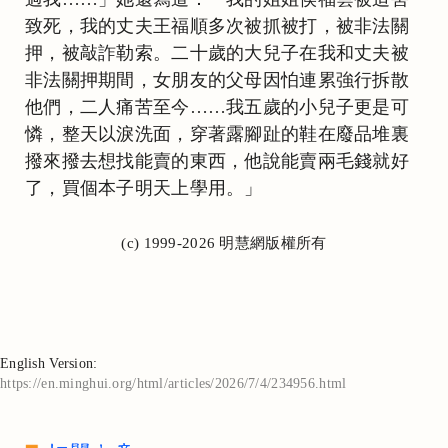
致死，我的丈夫王福順多次被抓被打，被非法關
押，被敲詐勒索。二十歲的大兒子在我和丈夫被
非法關押期間，女朋友的父母因怕連累強行拆散
他們，二人痛苦至今……我五歲的小兒子更是可
憐，整天以淚洗面，穿著露腳趾的鞋在廢品堆裏
撥來撥去想找能賣的東西，他說能賣兩毛錢就好
了，買個本子明天上學用。」
(c) 1999-2026 明慧網版權所有
English Version:
https://en.minghui.org/html/articles/2026/7/4/234956.html